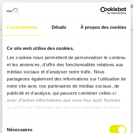
✓
Directement du fabricant
✓
Conseils personnalisés
✓
Service d
Consentement
Détails
À propos des cookies
Ce site web utilise des cookies.
Les cookies nous permettent de personnaliser le contenu
et les annonces, d'offrir des fonctionnalités relatives aux
médias sociaux et d'analyser notre trafic. Nous
partageons également des informations sur l'utilisation de
notre site avec nos partenaires de médias sociaux, de
publicité et d'analyse, qui peuvent combiner celles-ci
avec d'autres informations que vous leur avez fournies
ou qu'ils ont collectées lors de votre utilisation de leurs
services.
Sélection
Nécessaires
du