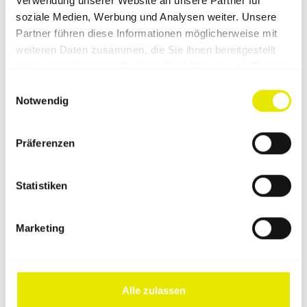
Verwendung unserer Website an unsere Partner für
soziale Medien, Werbung und Analysen weiter. Unsere
Partner führen diese Informationen möglicherweise mit
weiteren Daten zusammen, die Sie ihnen bereitgestellt
haben oder die sie im Rahmen Ihrer Nutzung der Dienste
gesammelt haben.
Einwilligungsauswahl
Notwendig
Pro‑Tent 2000
Produse alimentare
Präferenzen
2,4 x 2,4 m
Statistiken
Configurează-ți cortul acum
Marketing
previous
1
2
Alle zulassen