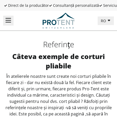
✓
Direct de la producător
✓
Consultanță personalizată
✓
Serviciu
RO
Referințe
Câteva exemple de corturi
pliabile
În atelierele noastre sunt create noi corturi pliabile în
fiecare zi - dar nu există două la fel. Fiecare client este
diferit și, prin urmare, fiecare produs Pro-Tent este
individual ca mărime, caracteristici și design. Căutați
sugestii pentru noul dvs. cort pliabil ? Răsfoiți prin
referințele noastre și inspirați -vă să veniți cu propriile
idei. Este posibil, ca pe această pagină ,să apară în