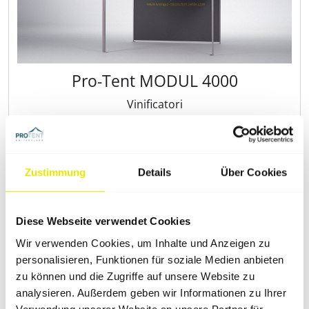
Pro‑Tent MODUL 4000
Vinificatori
3 x 3 m
Configurează-ți cortul acum
Zustimmung
Details
Über Cookies
Diese Webseite verwendet Cookies
Wir verwenden Cookies, um Inhalte und Anzeigen zu
personalisieren, Funktionen für soziale Medien anbieten
zu können und die Zugriffe auf unsere Website zu
analysieren. Außerdem geben wir Informationen zu Ihrer