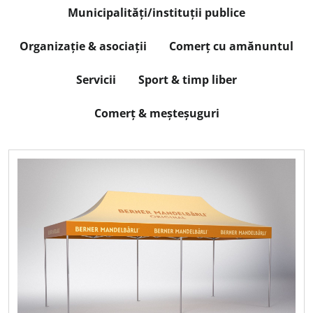
Municipalități/instituții publice
Organizație & asociații
Comerț cu amănuntul
Servicii
Sport & timp liber
Comerț & meșteșuguri