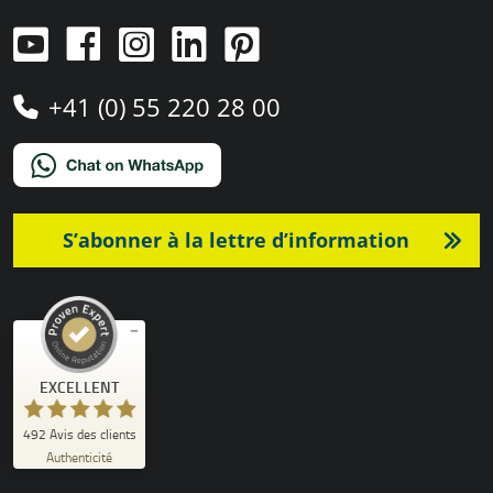
+41 (0) 55 220 28 00
S’abonner à la lettre d’information
Commentaires et expériences des clients pour
EXCELLENT
)
profils
4
(
PRO-TENT AG
EXCELLENT
492
Avis des clients
%
100
Authenticité
Recommandé sur
ProvenExpert.com
5.00
/
4.92