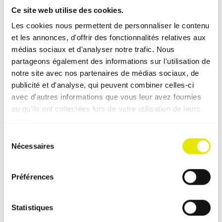
Ce site web utilise des cookies.
Les cookies nous permettent de personnaliser le contenu
et les annonces, d'offrir des fonctionnalités relatives aux
médias sociaux et d'analyser notre trafic. Nous
Exemple de tente 4 x 4 m
partageons également des informations sur l'utilisation de
avec 2 comptoirs de bar de 2 m et une cloison de
notre site avec nos partenaires de médias sociaux, de
séparation de 2 m
publicité et d'analyse, qui peuvent combiner celles-ci
avec d'autres informations que vous leur avez fournies
montant standard
ou qu'ils ont collectées lors de votre utilisation de leurs
montant supplémentaire
services.
Sélection
Nécessaires
du
consentement
Préférences
Statistiques