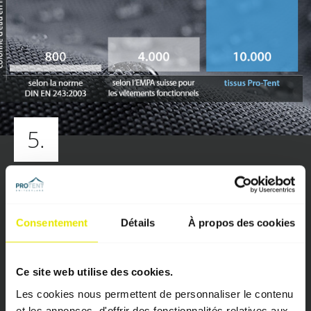
5.
Nos tissus sont 100 %
étanches – et quand nous
Consentement
Détails
À propos des cookies
disons « étanches », nous le
pensons vraiment !
Ce site web utilise des cookies.
Selon la norme DIN EN 243:2003, les tissus sont
Les cookies nous permettent de personnaliser le contenu
considérés comme étanches à l’eau dès lors qu’ils
et les annonces, d'offrir des fonctionnalités relatives aux