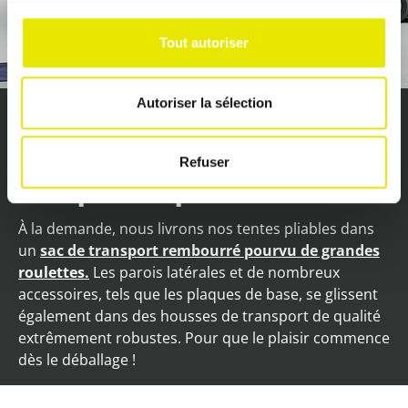
Tout autoriser
6.
Autoriser la sélection
Un concept de transport digne
Refuser
d’un produit premium.
À la demande, nous livrons nos tentes pliables dans
un
sac de transport rembourré pourvu de grandes
roulettes.
Les parois latérales et de nombreux
accessoires, tels que les plaques de base, se glissent
également dans des housses de transport de qualité
extrêmement robustes. Pour que le plaisir commence
dès le déballage !