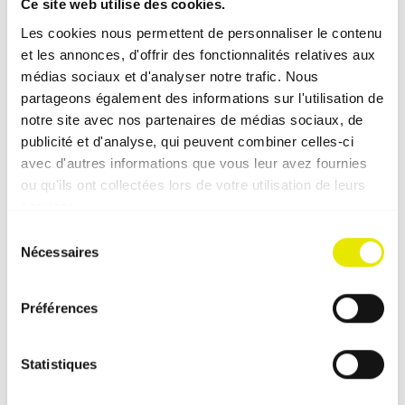
Ce site web utilise des cookies.
Les cookies nous permettent de personnaliser le contenu
et les annonces, d'offrir des fonctionnalités relatives aux
Domaines d'application fréquents
médias sociaux et d'analyser notre trafic. Nous
partageons également des informations sur l'utilisation de
notre site avec nos partenaires de médias sociaux, de
Compléments adaptés à ces
publicité et d'analyse, qui peuvent combiner celles-ci
avec d'autres informations que vous leur avez fournies
accessoires
ou qu'ils ont collectées lors de votre utilisation de leurs
services.
Sélection
Nécessaires
du
consentement
Préférences
Statistiques