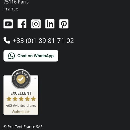
75116 Paris
France
+33 (0)1 89 81 71 02
Commentaires et expériences des clients pour
EXCELLENT
)
profils
4
(
PRO-TENT AG
EXCELLENT
492
Avis des clients
%
100
Authenticité
Recommandé sur
ProvenExpert.com
5.00
/
4.92
© Pro-Tent France SAS