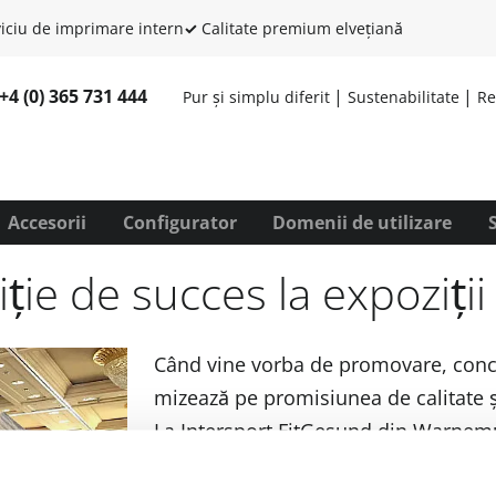
iciu de imprimare intern
✓
Calitate premium elvețiană
+4 (0) 365 731 444
Pur și simplu diferit
Sustenabilitate
Re
Accesorii
Configurator
Domenii de utilizare
ție de succes la expoziții
Când vine vorba de promovare, con
mizează pe promisiunea de calitate și
La Intersport FitGesund din Warnem
Tent MODUL4000 cu dimensiunea 