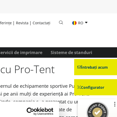
ferințe
Revista
Contactați
RO
Servicii de imprimare
Sisteme de standuri
 cu Pro-Tent
Întrebați acum
cernul de echipamente sportive Puma
Configurator
 pe anii mulți de experiență ai Pro-Tent.
ünde, compania s -a prezentat cu un
Pro-
6x3 metri
inclusiv o varietate de
Customer reviews and experiences for