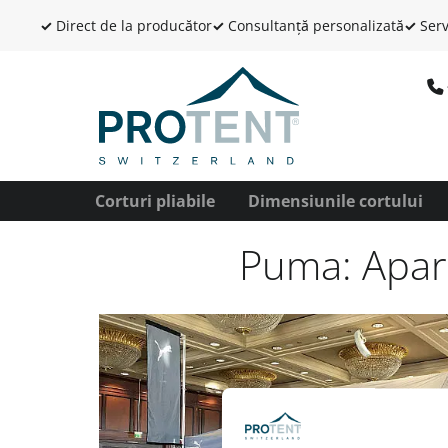
✓
Direct de la producător
✓
Consultanță personalizată
✓
Serv
Corturi pliabile
Dimensiunile cortului
Puma: Apari