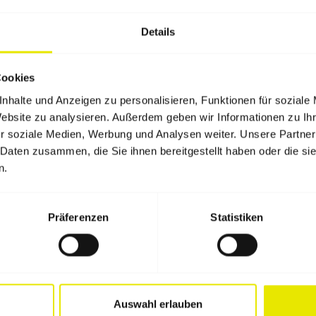
echipamente publicitare.
Cortul exp
veritabil servește scopurilor publicit
Details
punct de vânzare mobil, inclusiv cu 
expozițional a fost configurat și im
Cookies
GmbH & Co. KG.
nhalte und Anzeigen zu personalisieren, Funktionen für soziale
La Pro-Tent, clienții primesc o soluț
Website zu analysieren. Außerdem geben wir Informationen zu I
r soziale Medien, Werbung und Analysen weiter. Unsere Partner
cerințele unei expoziții: de la cadrul 
 Daten zusammen, die Sie ihnen bereitgestellt haben oder die s
complet imprimați și
până la tejgh
n.
expozițional Puma provin din fabrica
Accesoriile individuale și mobilierul 
Präferenzen
Statistiken
clienților noștri unicitatea lor. Cu
cor
standurile noastre expoziționale
,
mod, care le promovează imaginea. L
Auswahl erlauben