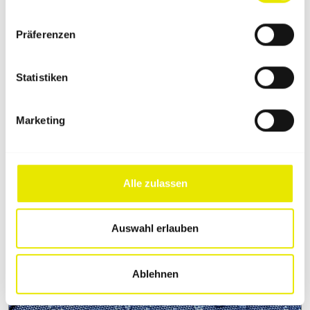
Präferenzen
Statistiken
Marketing
1,5x1,5 m Faltzelt Highlights
Alle zulassen
Auswahl erlauben
Ablehnen