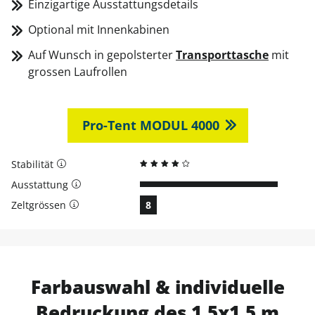
Einzigartige Ausstattungsdetails
Optional mit Innenkabinen
Auf Wunsch in gepolsterter
Transporttasche
mit
grossen Laufrollen
Pro-Tent MODUL 4000
Stabilität
Ausstattung
Zeltgrössen
8
Farbauswahl & individuelle
Bedruckung des 1,5x1,5 m