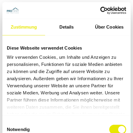
Zustimmung
Details
Über Cookies
Anthrazit
Schwarz
Pantone Cool Gray 11 C
Diese Webseite verwendet Cookies
Wir verwenden Cookies, um Inhalte und Anzeigen zu
personalisieren, Funktionen für soziale Medien anbieten
zu können und die Zugriffe auf unsere Website zu
analysieren. Außerdem geben wir Informationen zu Ihrer
Verwendung unserer Website an unsere Partner für
soziale Medien, Werbung und Analysen weiter. Unsere
Partner führen diese Informationen möglicherweise mit
weiteren Daten zusammen, die Sie ihnen bereitgestellt
haben oder die sie im Rahmen Ihrer Nutzung der Dienste
gesammelt haben.
Einwilligungsauswahl
Notwendig