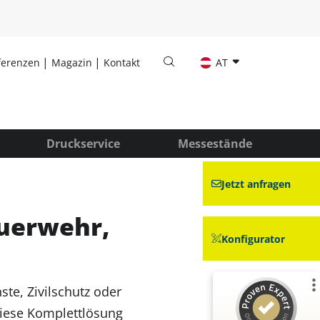
ferenzen
Magazin
Kontakt
AT
Druckservice
Messestände
Jetzt anfragen
euerwehr,
Konfigurator
te, Zivilschutz oder
Diese Komplettlösung
Kundenbewertungen und Erfahrungen zu