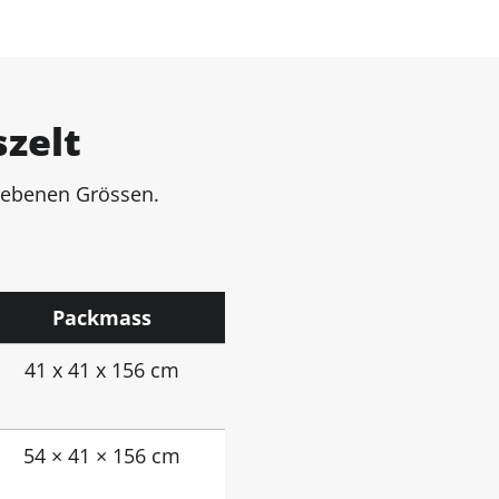
szelt
egebenen Grössen.
Packmass
41 x 41 x 156 cm
54 × 41 × 156 cm