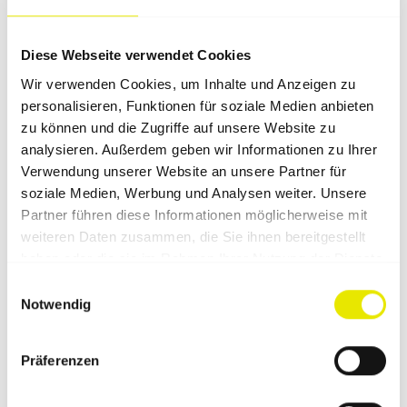
Produktbeschreibung
Diese Webseite verwendet Cookies
Technische Spezifikationen
Wir verwenden Cookies, um Inhalte und Anzeigen zu
personalisieren, Funktionen für soziale Medien anbieten
zu können und die Zugriffe auf unsere Website zu
Anwendung
analysieren. Außerdem geben wir Informationen zu Ihrer
Verwendung unserer Website an unsere Partner für
soziale Medien, Werbung und Analysen weiter. Unsere
Häufige Einsatzbereiche
Partner führen diese Informationen möglicherweise mit
weiteren Daten zusammen, die Sie ihnen bereitgestellt
haben oder die sie im Rahmen Ihrer Nutzung der Dienste
Passende Ergänzungen zu
gesammelt haben.
Einwilligungsauswahl
Notwendig
diesem Zubehör
Präferenzen