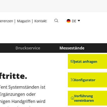
ferenzen
Magazin
Kontakt
DE
Druckservice
Messestände
Jetzt anfragen
tritte.
Konfigurator
Tent Systemständen ist
le Ergänzungen oder
Vorführung
vereinbaren
enigen Handgriffen wird