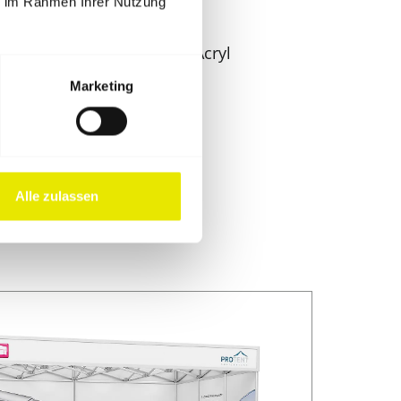
ie im Rahmen Ihrer Nutzung
. 2,42 m
e, Forex, transparentes Acryl
Marketing
alter
Alle zulassen