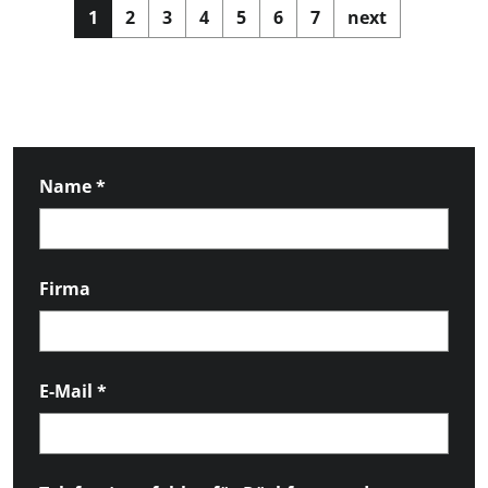
1
2
3
4
5
6
7
next
Name
*
Firma
E-Mail
*