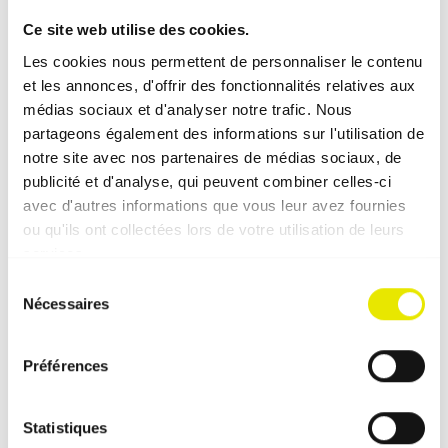
Ce site web utilise des cookies.
Les cookies nous permettent de personnaliser le contenu
et les annonces, d'offrir des fonctionnalités relatives aux
médias sociaux et d'analyser notre trafic. Nous
partageons également des informations sur l'utilisation de
notre site avec nos partenaires de médias sociaux, de
Le profilé Oméga Pro-Tent breveté : unique.
publicité et d'analyse, qui peuvent combiner celles-ci
avec d'autres informations que vous leur avez fournies
ou qu'ils ont collectées lors de votre utilisation de leurs
services.
Sélection
Nécessaires
du
consentement
Préférences
Statistiques