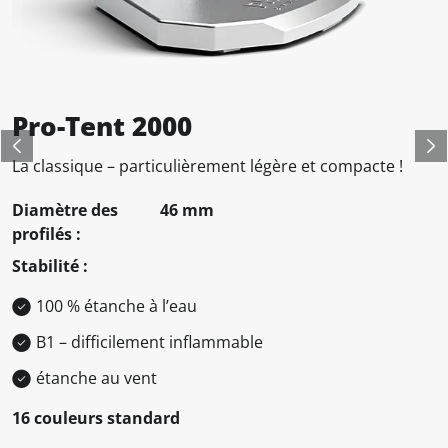
Pro-Tent 2000
Previous
Ne
La classique – particulièrement légère et compacte !
Diamètre des
46 mm
profilés :
Stabilité :
100 % étanche à l’eau
B1 – difficilement inflammable
étanche au vent
16 couleurs standard