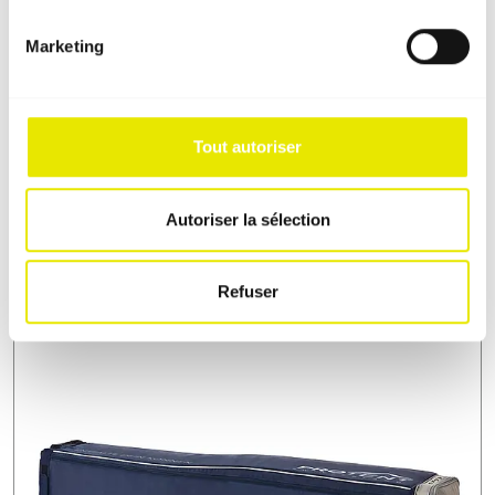
Marketing
Tout autoriser
La construction en aluminium : il n’y a pas
Autoriser la sélection
plus solide.
Refuser