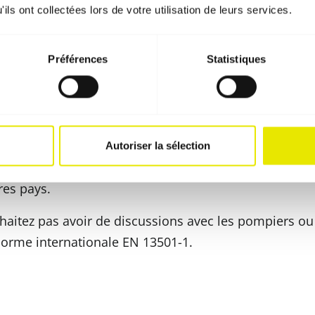
nflammable) :
Convient certes pour un jardin privé,
ils ont collectées lors de votre utilisation de leurs services.
it
lors des salons.
es
Préférences
Statistiques
at international EN 13501-1, un certificat national suf
ble. L'Allemagne et la France disposent ainsi des certif
lent allemand de la norme DIN EN B1. Veillez ici à la c
Autoriser la sélection
ise. Elle est également considérée comme de haute qu
res pays.
haitez pas avoir de discussions avec les pompiers ou
 norme internationale EN 13501-1.