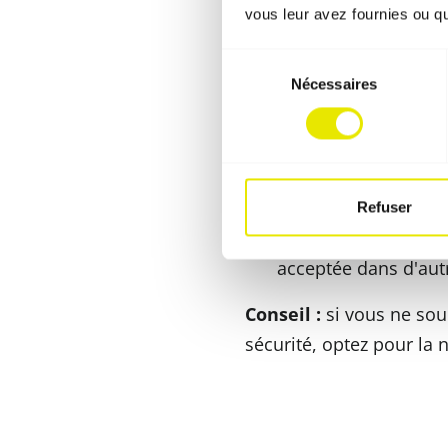
B2 (normalement i
vous leur avez fournies ou qu'
strictement interd
Sélection
Alternatives national
Nécessaires
du
consentement
En l'absence du certific
autant qu'il soit disponi
4102-1 B1
: l'équiva
Refuser
M1 :
la norme frança
acceptée dans d'aut
Conseil :
si vous ne sou
sécurité, optez pour la