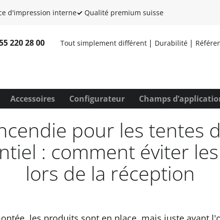
ce d'impression interne
✓
Qualité premium suisse
 55 220 28 00
Tout simplement différent
Durabilité
Référe
Accessoires
Configurateur
Champs d’applicatio
incendie pour les tentes d
tiel : comment éviter le
lors de la réception
ontée, les produits sont en place, mais juste avant l