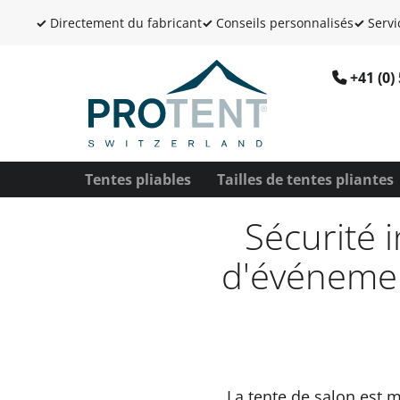
✓
Directement du fabricant
✓
Conseils personnalisés
✓
Servi
+41 (0)
Tentes pliables
Tailles de tentes pliantes
Sécurité 
d'événemen
La tente de salon est m