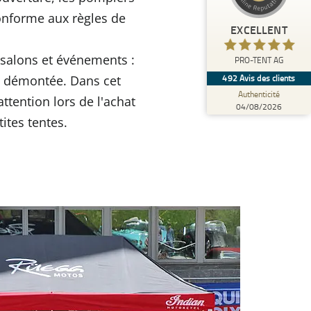
)
profils
4
(
PRO-TENT AG
conforme aux règles de
EXCELLENT
%
100
EXCELLENT
Recommandé sur
 salons et événements :
PRO-TENT AG
ProvenExpert.com
5.00
/
4.92
tre démontée. Dans cet
492
Avis des clients
Authenticité
ttention lors de l'achat
138
354
04/08/2026
6 autres
Critiques de
Avis sur
tites tentes.
sources
ProvenExpert.com
ProvenExpert.com
Voir le profil sur
04/08/2026