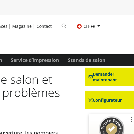
nces
Magazine
Contact
CH-FR
n
Service d’impression
Stands de salon
e salon et
Demander
maintenant
s problèmes
Configurateur
Commentaires et expériences des clients pour
'ouverture, les pompiers