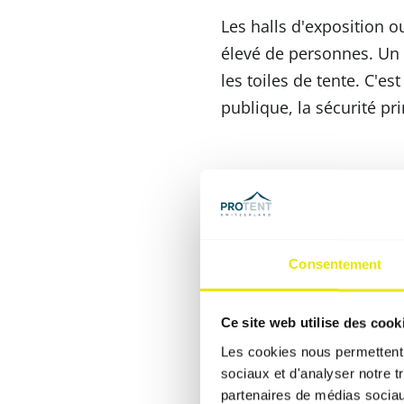
Les halls d'exposition
élevé de personnes. Un i
les toiles de tente. C'e
publique, la sécurité pr
2. Un incon
Si vous utilisez une te
Consentement
le plus important.
B1 signifie « diffi
Ce site web utilise des cook
à une flamme directe
Les cookies nous permettent d
d'inflammation est r
sociaux et d'analyser notre t
partenaires de médias sociaux