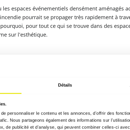
 ou les espaces événementiels densément aménagés a
ncendie pourrait se propager très rapidement à traver
st pourquoi, pour tout ce qui se trouve dans des espace
ime sur l'esthétique.
tournable : la norme EN 1
nte à des fins commerciales, la norme européenne
EN 
Détails
cilement inflammable » :
le matériau s'enflamme certe
ies.
, mais il ne continue pas à brûler de lui-même et s'é
e personnaliser le contenu et les annonces, d'offrir des fonctio
etirée.
rafic. Nous partageons également des informations sur l'utilisati
, de publicité et d'analyse, qui peuvent combiner celles-ci avec