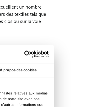
ccueillent un nombre
s des textiles tels que
s clos ou sur la voie
3501-1 B1
13501-1 B1
est le critère
À propos des cookies
s lorsqu'il est exposé
teint dès que la source
nnalités relatives aux médias
on de notre site avec nos
 d'autres informations que