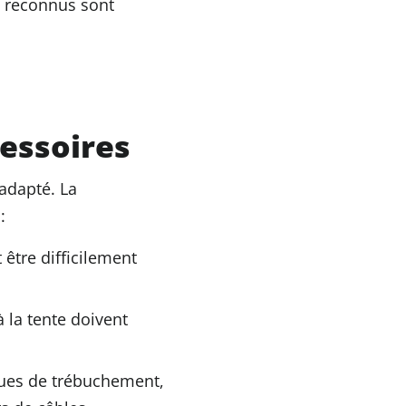
le reconnus sont
cessoires
 adapté. La
:
 être difficilement
 la tente doivent
ques de trébuchement,