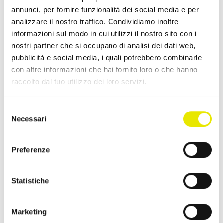
Complementi adatti a questo
annunci, per fornire funzionalità dei social media e per
analizzare il nostro traffico. Condividiamo inoltre
accessorio
informazioni sul modo in cui utilizzi il nostro sito con i
nostri partner che si occupano di analisi dei dati web,
pubblicità e social media, i quali potrebbero combinarle
con altre informazioni che hai fornito loro o che hanno
raccolto dal tuo utilizzo dei loro servizi.
Selezione
Necessari
del
consenso
Preferenze
Statistiche
Pesi da ancoraggio
Marketing
Da Pro-Tent, la sicurezza è al primo posto. Per questo