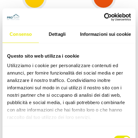
Giallo
Arancione
Pantone 116 C
Pantone 021 C
Consenso
Dettagli
Informazioni sui cookie
Questo sito web utilizza i cookie
Utilizziamo i cookie per personalizzare contenuti ed
Rosso Svizzero
Rosso Rubino
annunci, per fornire funzionalità dei social media e per
Pantone 485 C
Pantone 201 C
analizzare il nostro traffico. Condividiamo inoltre
informazioni sul modo in cui utilizzi il nostro sito con i
nostri partner che si occupano di analisi dei dati web,
pubblicità e social media, i quali potrebbero combinarle
con altre informazioni che hai fornito loro o che hanno
raccolto dal tuo utilizzo dei loro servizi.
Magenta
Blu chiaro
Pantone 2905 C
Selezione