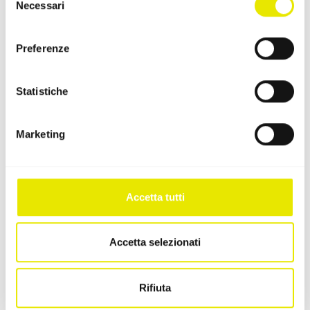
Necessari
del
consenso
Preferenze
Blu Royal
Blu Marino
Statistiche
Pantone 2728 C
Pantone 534 C
Marketing
Petrol
Verde Erba
Accetta tutti
Pantone 547 C
Pantone 368 C
Accetta selezionati
Rifiuta