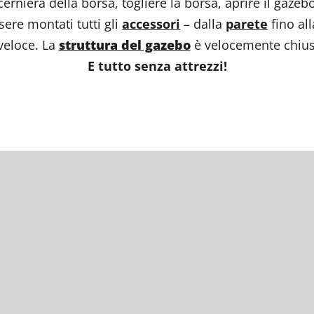
cerniera della borsa, togliere la borsa, aprire il gazeb
re montati tutti gli
accessori
– dalla
parete
fino al
veloce. La
struttura del gazebo
è velocemente chiusa
E tutto senza attrezzi!