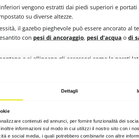
inferiori vengono estratti dai piedi superiori e portati a
mpostato su diverse altezze.
essità, il gazebo pieghevole può essere ancorato al 
esantito con
pesi di ancoraggio
,
pesi d'acqua
o
di 
 montano e si allineano gli accessori come le pareti late
zebo pieghevole Pro-Tent nell’esclusiva borsa di trasporto imbottita con 
Devono essere ordinati a parte.
Dettagli
ookie
nalizzare contenuti ed annunci, per fornire funzionalità dei socia
inoltre informazioni sul modo in cui utilizzi il nostro sito con i n
icità e social media, i quali potrebbero combinarle con altre inform