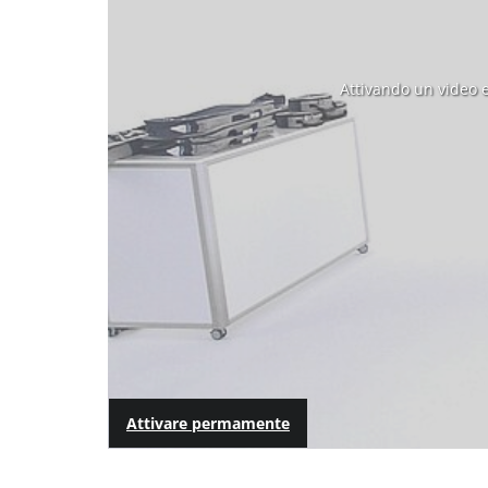
Attivando un video e
Attivare permamente