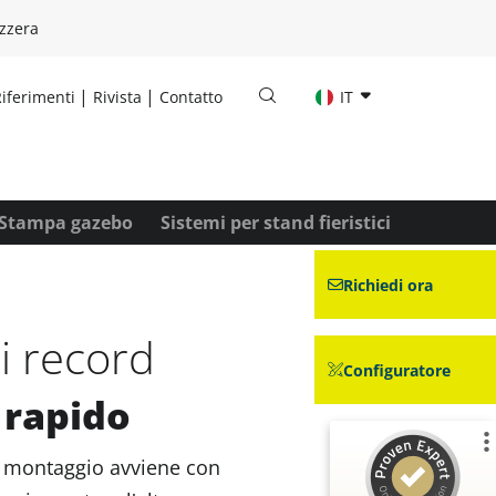
zzera
iferimenti
Rivista
Contatto
IT
Stampa gazebo
Sistemi per stand fieristici
Richiedi ora
i record
Configuratore
 rapido
Il montaggio avviene con
Recensioni ed esperienze dei clienti per