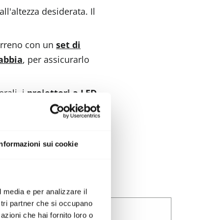
ll'altezza desiderata. Il
terreno con un
set di
sabbia
, per assicurarlo
rali, i
proiettori a LED
grandi ruote integrate.
Informazioni sui cookie
l media e per analizzare il
ostri partner che si occupano
azioni che hai fornito loro o