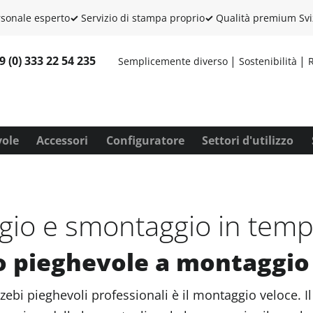
sonale esperto
✓
Servizio di stampa proprio
✓
Qualità premium Svi
9 (0) 333 22 54 235
Semplicemente diverso
Sostenibilità
R
vole
Accessori
Configuratore
Settori d'utilizzo
io e smontaggio in temp
 pieghevole a montaggio
gazebi pieghevoli professionali è il montaggio veloce. 