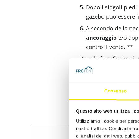
Dopo i singoli piedi 
gazebo puo essere i
A secondo della nec
ancoraggio
e/o app
contro il vento. **
nella fase finale, si
o
le grondaie
. **
* È consigliabile prendere il ga
** Non inclusi nella fornitura. 
Consenso
Questo sito web utilizza i c
Utilizziamo i cookie per perso
nostro traffico. Condividiamo 
di analisi dei dati web, pubbl