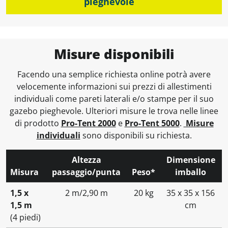
pieghevole
Misure disponibili
Facendo una semplice richiesta online potrà avere
velocemente informazioni sui prezzi di allestimenti
individuali come pareti laterali e/o stampe per il suo
gazebo pieghevole. Ulteriori misure le trova nelle linee
di prodotto
Pro‑Tent 2000
e
Pro‑Tent 5000
.
Misure
individuali
sono disponibili su richiesta.
Altezza
Dimensione
Misura
passaggio/punta
Peso*
imballo
1,5 x
2 m/2,90 m
20 kg
35 x 35 x 156
1,5 m
cm
(4 piedi)