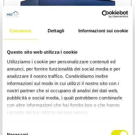
Consenso
Dettagli
Informazioni sui cookie
Questo sito web utilizza i cookie
Utilizziamo i cookie per personalizzare contenuti ed
annunci, per fornire funzionalità dei social media e per
Accessorio: cabina interna
analizzare il nostro traffico. Condividiamo inoltre
informazioni sul modo in cui utilizzi il nostro sito con i
Tramite montanti aggiuntivi si possono creare cabine
nostri partner che si occupano di analisi dei dati web,
interne individuali a seconda della necessità.
pubblicità e social media, i quali potrebbero combinarle
con altre informazioni che hai fornito loro o che hanno
raccolto dal tuo utilizzo dei loro servizi.
Selezione
Necessari