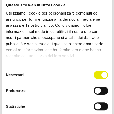
Questo sito web utilizza i cookie
Utilizziamo i cookie per personalizzare contenuti ed
Aree di applicazione frequenti
annunci, per fornire funzionalità dei social media e per
analizzare il nostro traffico. Condividiamo inoltre
informazioni sul modo in cui utilizzi il nostro sito con i
Complementi adatti a questo
nostri partner che si occupano di analisi dei dati web,
pubblicità e social media, i quali potrebbero combinarle
accessorio
con altre informazioni che hai fornito loro o che hanno
raccolto dal tuo utilizzo dei loro servizi.
Selezione
Necessari
del
consenso
Preferenze
Statistiche