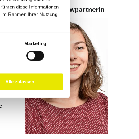
 führen diese Informationen
um
Unser Interviewpartnerin
ie im Rahmen Ihrer Nutzung
Tent
Marketing
lche
Alle zulassen
ten
e