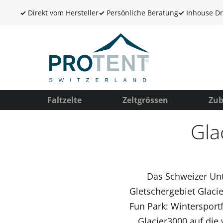
✓
Direkt vom Hersteller
✓
Persönliche Beratung
✓
Inhouse Dr
Faltzelte
Zeltgrössen
Zub
Gla
Das Schweizer Unt
Gletschergebiet Glaci
Fun Park: Wintersport
Glacier3000 auf die 