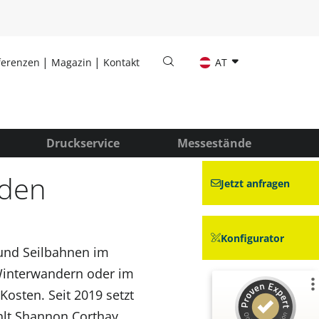
ferenzen
Magazin
Kontakt
AT
Druckservice
Messestände
 den
Jetzt anfragen
Konfigurator
 und Seilbahnen im
 Winterwandern oder im
osten. Seit 2019 setzt
Kundenbewertungen und Erfahrungen zu
ählt Shannon Corthay,