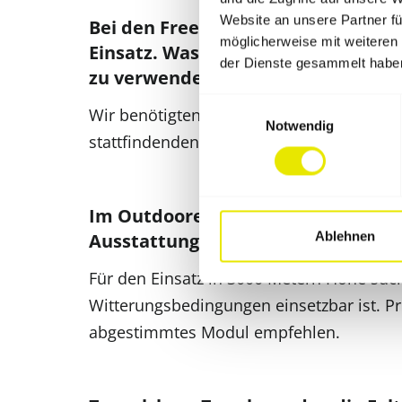
Website an unsere Partner fü
Bei den Freeridedays 2019 kamen 
möglicherweise mit weiteren
Einsatz. Was hat Euch davon überz
der Dienste gesammelt habe
zu verwenden?
Einwilligungsauswahl
Wir benötigten ein Markenzelt Glacier 30
Notwendig
stattfindenden Events und Veranstaltung
Im Outdooreinsatz werden besonder
Ablehnen
Ausstattung und welche Extras habt
Für den Einsatz in 3000 Metern Höhe suc
Witterungsbedingungen einsetzbar ist. P
abgestimmtes Modul empfehlen.