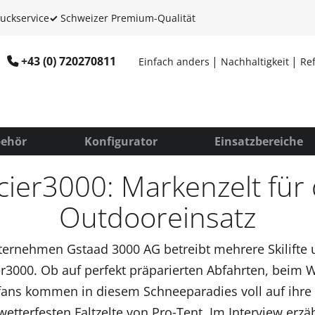
uckservice
✓
Schweizer Premium-Qualität
+43 (0) 720270811
Einfach anders
Nachhaltigkeit
Re
ehör
Konfigurator
Einsatzbereiche
cier3000: Markenzelt für
Outdooreinsatz
ernehmen Gstaad 3000 AG betreibt mehrere Skilifte
er3000. Ob auf perfekt präparierten Abfahrten, beim
fans kommen in diesem Schneeparadies voll auf ihre K
wetterfesten Faltzelte von Pro‑Tent. Im Interview erz