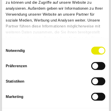
zu können und die Zugriffe auf unsere Website zu
sowie die Spacewall©-Lamellenwand zur
analysieren. Außerdem geben wir Informationen zu Ihrer
Produktpräsentation eingesetzt. Wir setzen die Zelte bei
Verwendung unserer Website an unsere Partner für
unseren grossen Bikeevents ein und stellen darin
soziale Medien, Werbung und Analysen weiter. Unsere
unsere hochwertigen Rennräder und Mountainbikes
Partner führen diese Informationen möglicherweise mit
aus. Aber auch der ganze Testablauf findet in den
weiteren Daten zusammen, die Sie ihnen bereitgestellt
Pro‑Tent-Zelten statt.“
haben oder die sie im Rahmen Ihrer Nutzung der Dienste
gesammelt haben.
Einwilligungsauswahl
Notwendig
Präferenzen
Statistiken
Marketing