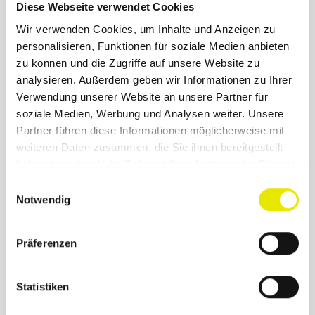
Diese Webseite verwendet Cookies
Wir verwenden Cookies, um Inhalte und Anzeigen zu
personalisieren, Funktionen für soziale Medien anbieten
zu können und die Zugriffe auf unsere Website zu
analysieren. Außerdem geben wir Informationen zu Ihrer
Verwendung unserer Website an unsere Partner für
soziale Medien, Werbung und Analysen weiter. Unsere
Partner führen diese Informationen möglicherweise mit
weiteren Daten zusammen, die Sie ihnen bereitgestellt
Street Food Zelt
haben oder die sie im Rahmen Ihrer Nutzung der Dienste
gesammelt haben.
Verwöhne die Gaumen Deiner Gäste auf dem nächsten
Einwilligungsauswahl
Food Festival mit Deinem Street Food Zelt.
Notwendig
Präferenzen
Statistiken