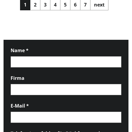
1
2
3
4
5
6
7
next
Name
*
Firma
E-Mail
*