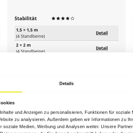
Stabilität
1,5 × 1,5 m
Detail
(4 Standbeine)
2 × 2 m
Detail
(4 Standbeine)
3 × 1,5 m
Detail
(4 Standbeine)
3 × 2 m
Detail
(4 Standbeine)
Details
3 × 3 m
Detail
(4 Standbeine)
Cookies
4 × 2 m
Detail
(6 Standbeine)
nhalte und Anzeigen zu personalisieren, Funktionen für soziale
Website zu analysieren. Außerdem geben wir Informationen zu I
4,5 × 3 m
Detail
r soziale Medien, Werbung und Analysen weiter. Unsere Partner
(4 Standbeine)