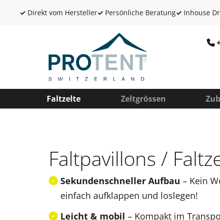
✓
Direkt vom Hersteller
✓
Persönliche Beratung
✓
Inhouse Dr
Faltzelte
Zeltgrössen
Zub
Faltpavillons / Faltz
Sekundenschneller Aufbau
– Kein W
einfach aufklappen und loslegen!
Leicht & mobil
– Kompakt im Transpor