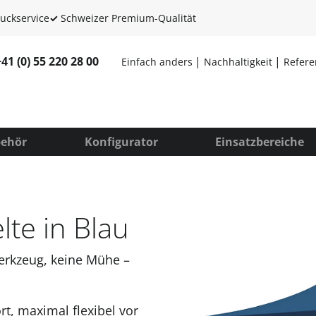
uckservice
✓
Schweizer Premium-Qualität
+41 (0) 55 220 28 00
Einfach anders
Nachhaltigkeit
Refer
ehör
Konfigurator
Einsatzbereiche
elte in Blau
erkzeug, keine Mühe –
t, maximal flexibel vor