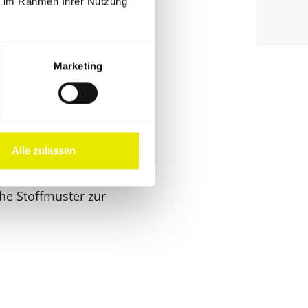
ie im Rahmen Ihrer Nutzung
Marketing
Alle zulassen
für Dich passende Farbe
tritt nach Mass.
he Stoffmuster zur