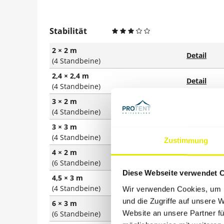
Stabilität
2 × 2 m
Detail
(4 Standbeine)
2,4 × 2,4 m
Detail
(4 Standbeine)
3 × 2 m
Detail
(4 Standbeine)
3 × 3 m
Detail
(4 Standbeine)
Zustimmung
4 × 2 m
Detail
(6 Standbeine)
Diese Webseite verwendet 
4,5 × 3 m
Detail
(4 Standbeine)
Wir verwenden Cookies, um I
und die Zugriffe auf unsere 
6 × 3 m
Detail
Website an unsere Partner fü
(6 Standbeine)