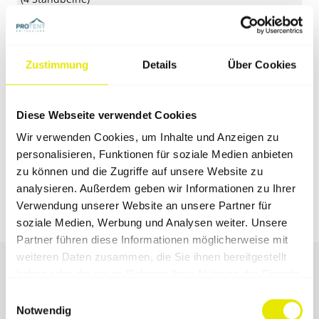
2,4 × 2,4 m
Detail
(4 Standbeine)
3 × 2 m
Detail
Zustimmung
Details
Über Cookies
(4 Standbeine)
3 × 3 m
Detail
(4 Standbeine)
Diese Webseite verwendet Cookies
4 × 2 m
Detail
Wir verwenden Cookies, um Inhalte und Anzeigen zu
(6 Standbeine)
personalisieren, Funktionen für soziale Medien anbieten
4,5 × 3 m
zu können und die Zugriffe auf unsere Website zu
Detail
(4 Standbeine)
analysieren. Außerdem geben wir Informationen zu Ihrer
6 × 3 m
Verwendung unserer Website an unsere Partner für
Detail
(6 Standbeine)
soziale Medien, Werbung und Analysen weiter. Unsere
Partner führen diese Informationen möglicherweise mit
weiteren Daten zusammen, die Sie ihnen bereitgestellt
haben oder die sie im Rahmen Ihrer Nutzung der Dienste
gesammelt haben.
Einwilligungsauswahl
Notwendig