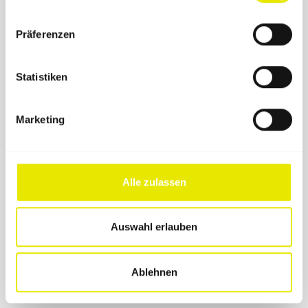
Präferenzen
Statistiken
Marketing
Pro-Tent
MODUL 4000
Alle zulassen
Einzigartige Ausstattungsdetails. Optional mit
Innenkabine, auch als Indoor-Messesystem nutzbar.
Auswahl erlauben
Stabilität
Ablehnen
1,5 × 1,5 m
Detail
(4 Standbeine)