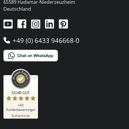
65589 Hadamar-Niederzeuzheim
Deutschland
+49 (0) 6433 946668-0
Kundenbewertungen und Erfahrungen zu
SEHR GUT
)
Profile
4
(
PRO-TENT AG
SEHR GUT
492
%
100
Kundenbewertungen
Empfehlungen auf
Authentizität
ProvenExpert.com
5,00
/
4,92