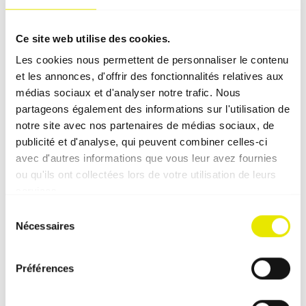
Description du produit
Ce site web utilise des cookies.
Les cookies nous permettent de personnaliser le contenu
et les annonces, d'offrir des fonctionnalités relatives aux
Montage par adaptateur
médias sociaux et d'analyser notre trafic. Nous
partageons également des informations sur l'utilisation de
notre site avec nos partenaires de médias sociaux, de
Domaines d'application fréquents
publicité et d'analyse, qui peuvent combiner celles-ci
avec d'autres informations que vous leur avez fournies
ou qu'ils ont collectées lors de votre utilisation de leurs
Compléments adaptés à ces
services.
accessoires
Sélection
Nécessaires
du
consentement
Préférences