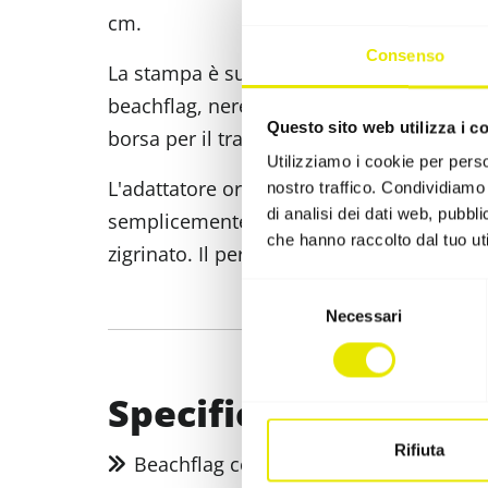
cm.
Consenso
La stampa è su un solo lato, ma raggiunge
beachflag, nere e di alta qualità, sono re
Questo sito web utilizza i c
borsa per il trasporto, che contiene anch
Utilizziamo i cookie per perso
L'adattatore originale per beachflag Pro-Te
nostro traffico. Condividiamo 
di analisi dei dati web, pubbl
semplicemente a qualsiasi altezza del sis
che hanno raccolto dal tuo uti
zigrinato. Il perno di posizionamento del
Selezione
Necessari
del
consenso
Specifiche tecniche
Rifiuta
Beachflag con stampa su un lato