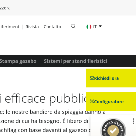
zzera
iferimenti
Rivista
Contatto
IT
Stampa gazebo
Sistemi per stand fieristici
Richiedi ora
 efficace pubblicità
Configuratore
ace: le nostre bandiere da spiaggia danno a
nzione di cui ha bisogno. È libero di
achflag con base davanti al gazebo o la
Recensioni ed esperienze dei clienti per