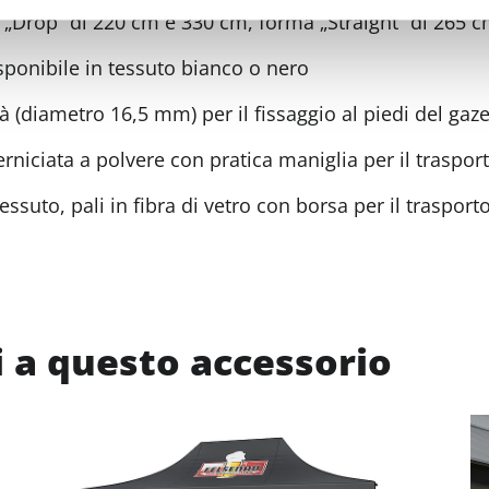
 „Drop“ di 220 cm e 330 cm, forma „Straight“ di 265 
sponibile in tessuto bianco o nero
ità (diametro 16,5 mm) per il fissaggio al piedi del g
erniciata a polvere con pratica maniglia per il traspor
uto, pali in fibra di vetro con borsa per il trasport
 a questo accessorio