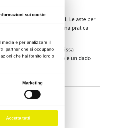
Informazioni sui cookie
lente definizione dei bordi. Le aste per
i. Le aste sono fornite di una pratica
l media e per analizzare il
ieghevole. L'adattatore si fissa
ostri partner che si occupano
azioni che hai fornito loro o
vole con tassello scorrevole e un dado
Marketing
Accetta tutti