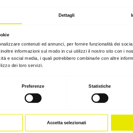
Dettagli
 una penetrazione di stampa molto elevata e un'eccel
alizzate in fibra di vetro e sono estremamente resistent
ookie
e lo spazio per la bandiera e un adattatore opzionale.
nalizzare contenuti ed annunci, per fornire funzionalità dei socia
nt viene utilizzato per fissare la bandiera al gazebo p
inoltre informazioni sul modo in cui utilizzi il nostro sito con i n
icità e social media, i quali potrebbero combinarle con altre inform
tema a canalette del piedi esterno del gazebo pieghe
lizzo dei loro servizi.
l'adattatore ha un diametro di 16,5 mm.
Preferenze
Statistiche
Accetta selezionati