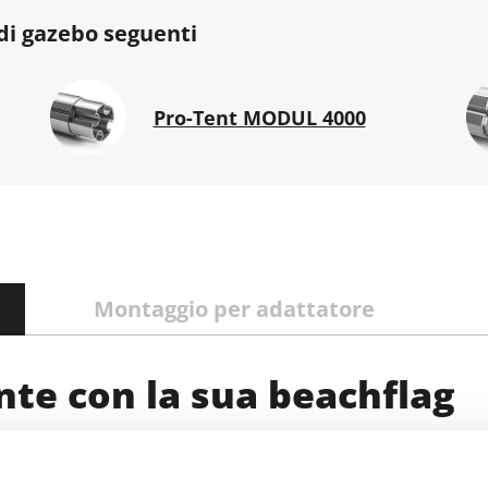
 di gazebo seguenti
Pro-Tent MODUL 4000
Montaggio per adattatore
nte con la sua beachflag
oci da montare. La bandiera nella classica forma a goc
di stampa, la bandiera a forma diritta „Straight“ è d