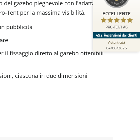
aio del gazebo pieghevole con l'adattatore
)
profili
4
(
PRO-TENT AG
ro-Tent per la massima visibilità.
ECCELLENTE
%
100
ECCELLENTE
Consigliato da
n pubblicità
PRO-TENT AG
ProvenExpert.com
5.00
/
4.92
492
Recensioni dei clienti
tare
Autenticità
138
354
04/08/2026
 il fissaggio diretto al gazebo ottenibili
6 altre
Recensioni da
Recensioni su
fonti
ProvenExpert.com
ProvenExpert.com
Visualizza il profilo su
sioni, ciascuna in due dimensioni
04/08/2026