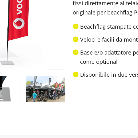
fissi direttamente al tel
originale per beachflag P
Beachflag stampate co
Veloci e facili da mon
Base e/o adattatore per
come optional
Disponibile in due ver