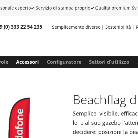
sonale esperto
✓
Servizio di stampa proprio
✓
Qualità premium Svi
9 (0) 333 22 54 235
Semplicemente diverso
Sostenibilità
R
vole
Accessori
Configuratore
Settori d'utilizzo
Beachflag di
Semplice, visibile, effic
lei e al suo gazebo l'atte
decidere: posizioni la be