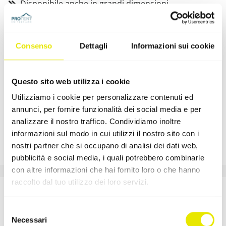
Disponibile anche in grandi dimensioni
Anche con cabina interna
Borsa di trasporto imbottita con grandi ruote
Consenso
Dettagli
Informazioni sui cookie
integrate.
Questo sito web utilizza i cookie
Pro-Tent 5000
Utilizziamo i cookie per personalizzare contenuti ed
annunci, per fornire funzionalità dei social media e per
Stabilità
analizzare il nostro traffico. Condividiamo inoltre
Allestimento
informazioni sul modo in cui utilizzi il nostro sito con i
nostri partner che si occupano di analisi dei dati web,
Misure disponibili
6
pubblicità e social media, i quali potrebbero combinarle
con altre informazioni che hai fornito loro o che hanno
raccolto dal tuo utilizzo dei loro servizi.
Gamma dei colori e stampa
Selezione
Necessari
individuale del gazebo 6x3 m
del