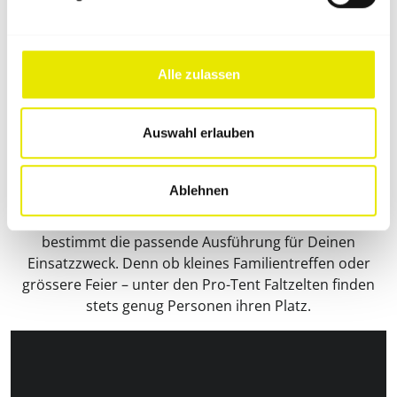
Vereinszelt
6 × 3 m
Alle zulassen
Pro-Tent bietet Dir Faltpavillons
in vielfältigen Zeltgrössen
Auswahl erlauben
Bei Pro-Tent erhältst Du Dein Faltzelt in 3 Serien mit
insgesamt 12
Zeltgrössen
. Diese reichen von 1,5 x 1,5 m
Ablehnen
(2,25 m²) bis hin zu 8 x 4 m (32 m²). Durch diese
vielfältige Auswahl an Standardgrössen
findest Du
bestimmt die passende Ausführung für Deinen
Einsatzzweck. Denn ob kleines Familientreffen oder
grössere Feier – unter den Pro-Tent Faltzelten finden
stets genug Personen ihren Platz.