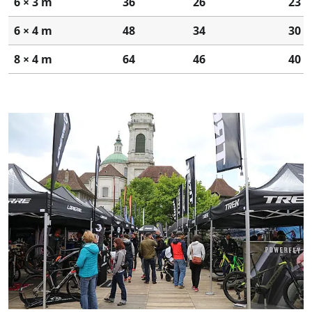
6 × 3 m
36
26
23
6 × 4 m
48
34
30
8 × 4 m
64
46
40