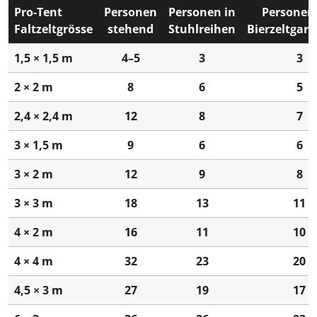
Pro-Tent
Personen
Personen in
Personen
Faltzeltgrösse
stehend
Stuhlreihen
Bierzeltgarn
1,5 × 1,5 m
4–5
3
3
2 × 2 m
8
6
5
2,4 × 2,4 m
12
8
7
3 × 1,5 m
9
6
6
3 × 2 m
12
9
8
3 × 3 m
18
13
11
4 × 2 m
16
11
10
4 × 4 m
32
23
20
4,5 × 3 m
27
19
17