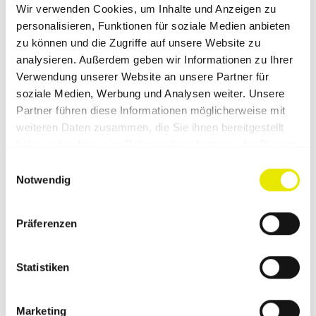
Feuerwehrzelt
6 × 4 m
Wir verwenden Cookies, um Inhalte und Anzeigen zu
personalisieren, Funktionen für soziale Medien anbieten
FOH-Zelt
4 × 4 m
zu können und die Zugriffe auf unsere Website zu
Gastronomiezelt
6 × 4 m
analysieren. Außerdem geben wir Informationen zu Ihrer
Verwendung unserer Website an unsere Partner für
Marktzelt
4,5 × 3 m
soziale Medien, Werbung und Analysen weiter. Unsere
Partner führen diese Informationen möglicherweise mit
Messezelt
6 × 3 m
weiteren Daten zusammen, die Sie ihnen bereitgestellt
haben oder die sie im Rahmen Ihrer Nutzung der Dienste
Promotionzelt
3 × 3 m
gesammelt haben.
Einwilligungsauswahl
Rennzelt
6 × 3 m
Notwendig
Sanitätszelt
6 × 3 m mit Raumtrennung
Präferenzen
Schnelleinsatzzelt
3 × 3
Street Food Zelt
3 × 3 m
Statistiken
Verkaufsstand
4,5 × 3 m
Marketing