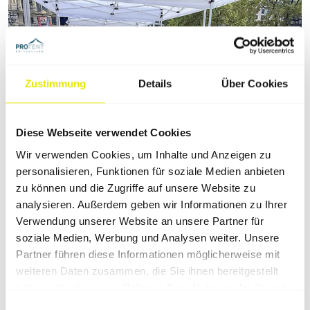
Zustimmung
Details
Über Cookies
Diese Webseite verwendet Cookies
Wir verwenden Cookies, um Inhalte und Anzeigen zu
personalisieren, Funktionen für soziale Medien anbieten
zu können und die Zugriffe auf unsere Website zu
analysieren. Außerdem geben wir Informationen zu Ihrer
Verwendung unserer Website an unsere Partner für
soziale Medien, Werbung und Analysen weiter. Unsere
Partner führen diese Informationen möglicherweise mit
Interview
weiteren Daten zusammen, die Sie ihnen bereitgestellt
haben oder die sie im Rahmen Ihrer Nutzung der Dienste
Igor Obu von Obu live marketing über
gesammelt haben.
Einwilligungsauswahl