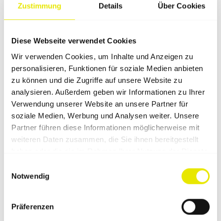
Gewichtsplatte (10 kg & 15 kg)
Zustimmung
Details
Über Cookies
Gewichtsplatte (15kg)
Diese Webseite verwendet Cookies
Wir verwenden Cookies, um Inhalte und Anzeigen zu
personalisieren, Funktionen für soziale Medien anbieten
Häufige Einsatzbereiche
zu können und die Zugriffe auf unsere Website zu
analysieren. Außerdem geben wir Informationen zu Ihrer
Verwendung unserer Website an unsere Partner für
soziale Medien, Werbung und Analysen weiter. Unsere
Passende Ergänzungen zu
Partner führen diese Informationen möglicherweise mit
diesem Zubehör
weiteren Daten zusammen, die Sie ihnen bereitgestellt
haben oder die sie im Rahmen Ihrer Nutzung der Dienste
gesammelt haben.
Einwilligungsauswahl
Notwendig
Präferenzen