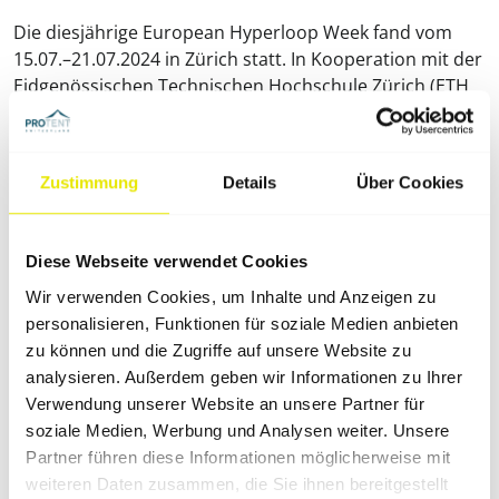
Die diesjährige European Hyperloop Week fand vom
15.07.–21.07.2024 in Zürich statt. In Kooperation mit der
Eidgenössischen Technischen Hochschule Zürich (ETH
Zürich) gingen insgesamt über 25 Teams ins Rennen,
den begehrten Hauptpreis „Complete System Award
Winner“ sicherte sich das Team UPV HYPERLOOP knapp
Zustimmung
Details
Über Cookies
vor MU-ZERO HYPERLOOP und SWISSLOOP.
Diese Webseite verwendet Cookies
Die Hyperloop-Technik einfach
Wir verwenden Cookies, um Inhalte und Anzeigen zu
erklärt
personalisieren, Funktionen für soziale Medien anbieten
zu können und die Zugriffe auf unsere Website zu
Hyperloop ist eine moderne Form der
analysieren. Außerdem geben wir Informationen zu Ihrer
Transporttechnik, die langfristig gesehen Kurz- und
Verwendung unserer Website an unsere Partner für
Mittelstreckenflüge ersetzen könnte. Es handelt sich
soziale Medien, Werbung und Analysen weiter. Unsere
dabei um Vakuumtransporte. Bei dieser Art des
Partner führen diese Informationen möglicherweise mit
Hochgeschwindigkeitsreisens bewegen sich kleine
weiteren Daten zusammen, die Sie ihnen bereitgestellt