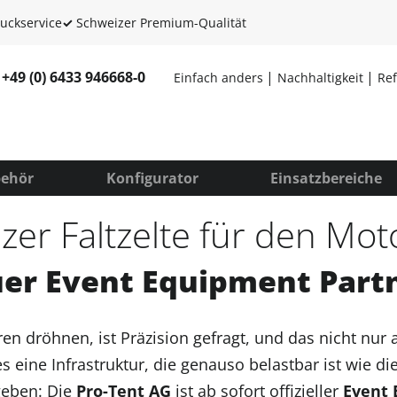
uckservice
✓
Schweizer Premium-Qualität
+49 (0) 6433 946668-0
Einfach anders
Nachhaltigkeit
Re
ehör
Konfigurator
Einsatzbereiche
zer Faltzelte für den Mot
er Event Equipment Part
 dröhnen, ist Präzision gefragt, und das nicht nur 
es eine Infrastruktur, die genauso belastbar ist wie d
geben: Die
Pro-Tent AG
ist ab sofort offizieller
Event 