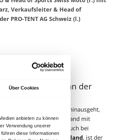
EO & Head of Sports Swiss Moto (r.) mit
rz, Verkaufsleiter & Head of
der PRO-TENT AG Schweiz (l.)
chtes Engagement an der
Über Cookies
ein klassisches Sponsoring hinausgeht,
O-TENT unterstützt den Verband mit
 Medien anbieten zu können
hrer Verwendung unserer
nten Swiss Moto Design. Auch bei
 führen diese Informationen
er, wie dem
MXGP Switzerland
, ist der