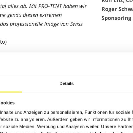
Rolf Enz, C
ial alles ab. Mit PRO-TENT haben wir
Roger Schwa
teme genau diesen extremen
Sponsoring 
 das professionelle Image von Swiss
to)
Mehr als nur ein Logo: E
Details
Strecke
Dass diese Partnerschaft weit über 
Cookies
zeigt sich direkt im Fahrerlager. PR
nhalte und Anzeigen zu personalisieren, Funktionen für soziale
Website zu analysieren. Außerdem geben wir Informationen zu I
exklusiven Verbandszelten im marka
r soziale Medien, Werbung und Analysen weiter. Unsere Partner
absoluten Highlights im Rennkalend