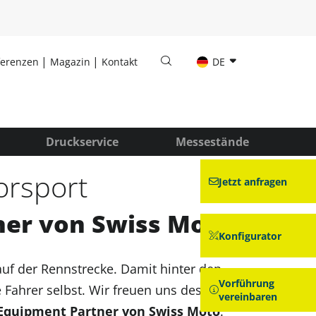
ferenzen
Magazin
Kontakt
DE
Druckservice
Messestände
orsport
Jetzt anfragen
ner von Swiss Moto
Konfigurator
auf der Rennstrecke. Damit hinter den
Vorführung
ie Fahrer selbst. Wir freuen uns deshalb
vereinbaren
Equipment Partner von Swiss Moto
.