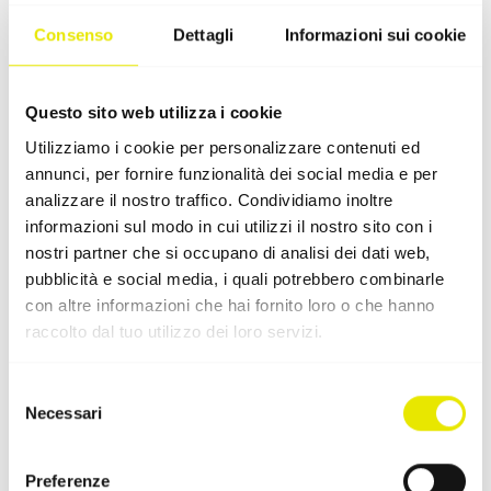
propria infrastruttura condizioni di lavoro ordinate e al
Consenso
Dettagli
Informazioni sui cookie
riparo dalle intemperie.
Particolare attenzione è inoltre riservata alla
promozione degli atleti. Nelle
serie Motocross Inter
Questo sito web utilizza i cookie
MX1 e MX2
, PRO-TENT si impegna con premi di alta
Utilizziamo i cookie per personalizzare contenuti ed
qualità per il podio, ricompensando così le prestazioni
annunci, per fornire funzionalità dei social media e per
eccellenti dei piloti.
analizzare il nostro traffico. Condividiamo inoltre
informazioni sul modo in cui utilizzi il nostro sito con i
nostri partner che si occupano di analisi dei dati web,
Vantaggi esclusivi per la comunità
pubblicità e social media, i quali potrebbero combinarle
Swiss Moto
con altre informazioni che hai fornito loro o che hanno
raccolto dal tuo utilizzo dei loro servizi.
Il principale vantaggio per tutti i membri attivi della
federazione: la partnership porta benefici diretti ai soci.
Selezione
Che si tratti di piloti con licenza, motociclisti amatoriali
Necessari
del
o club affiliati: tutti i membri di Swiss Moto beneficiano
consenso
da subito di
interessanti condizioni speciali
sull’intero
Preferenze
assortimento di PRO-TENT. In questo modo, per le