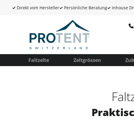
✓
Direkt vom Hersteller
✓
Persönliche Beratung
✓
Inhouse Dr
Faltzelte
Zeltgrössen
Zub
Falt
Praktis