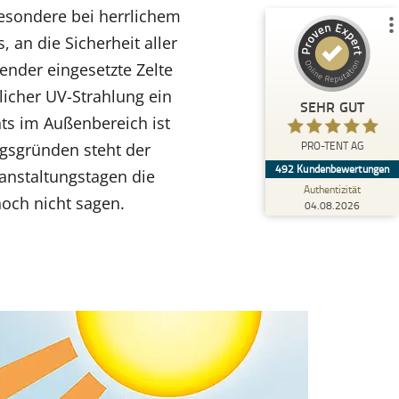
besondere bei herrlichem
 an die Sicherheit aller
Kundenbewertungen und Erfahrungen zu
ender eingesetzte Zelte
)
Profile
4
(
PRO-TENT AG
icher UV-Strahlung ein
SEHR GUT
%
100
SEHR GUT
ts im Außenbereich ist
Empfehlungen auf
PRO-TENT AG
gsgründen steht der
ProvenExpert.com
5,00
/
4,92
492
Kundenbewertungen
anstaltungstagen die
Authentizität
138
354
noch nicht sagen.
04.08.2026
6
Bewertungen von
Bewertungen auf
anderen Quellen
ProvenExpert.com
Blick aufs ProvenExpert-Profil werfen
04.08.2026