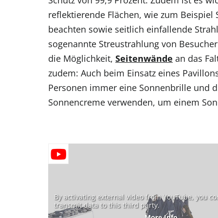
Schutz von 99,9 Prozent. Zudem ist es wic
reflektierende Flächen, wie zum Beispiel
beachten sowie seitlich einfallende Stra
sogenannte Streustrahlung von Besuchern
die Möglichkeit,
Seitenwände
an das Falt
zudem: Auch beim Einsatz eines Pavillons
Personen immer eine Sonnenbrille und d
Sonnencreme verwenden, um einem Son
By activating external video from YouTube, you co
transmit data to this third party.
More Info