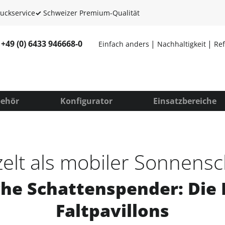
uckservice
✓
Schweizer Premium-Qualität
+49 (0) 6433 946668-0
Einfach anders
Nachhaltigkeit
Re
ehör
Konfigurator
Einsatzbereiche
zelt als mobiler Sonnens
che Schattenspender: Die 
Faltpavillons