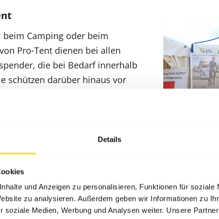
ent
n, beim Camping oder beim
von Pro‑Tent dienen bei allen
spender, die bei Bedarf innerhalb
e schützen darüber hinaus vor
r den gefährlichen ultravioletten
B-Strahlen unserer Haut schaden,
 über einen UV-Schutz von mehr als
Details
Cookies
nhalte und Anzeigen zu personalisieren, Funktionen für soziale
Pro‑Tent Faltpavillons – der g
Website zu analysieren. Außerdem geben wir Informationen zu I
r soziale Medien, Werbung und Analysen weiter. Unsere Partner
Die Pro‑Tent Polyesterstoffe wurd