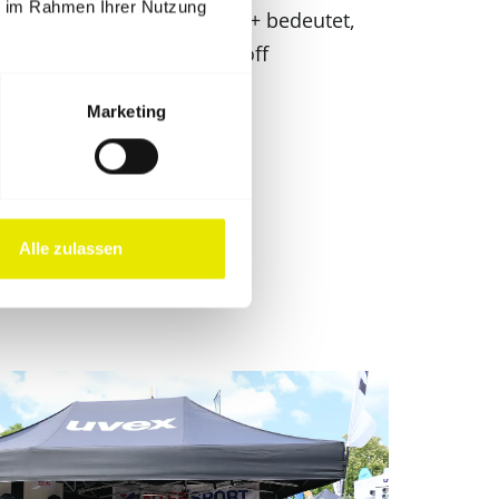
ie im Rahmen Ihrer Nutzung
F50+ ausgezeichnet. UPF50+ bedeutet,
 UV-Strahlung durch den Stoff
t gelangen kann.
Marketing
Alle zulassen