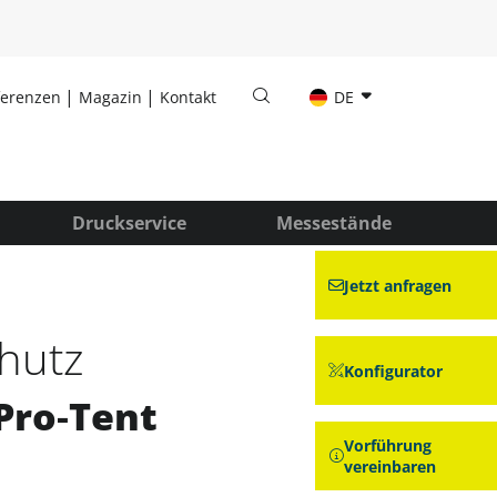
ferenzen
Magazin
Kontakt
DE
Druckservice
Messestände
Jetzt anfragen
chutz
Konfigurator
Pro‑Tent
Vorführung
vereinbaren