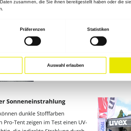
 Daten zusammen, die Sie ihnen bereitgestellt haben oder die s
AATCC 183:2014 getestet und mit UP
n.
dass weniger als ein Fünfzigstel der
durchdringen und somit auf die Hau
Präferenzen
Statistiken
Auswahl erlauben
er Sonneneinstrahlung
können dunkle Stofffarben
n Pro‑Tent zeigen im Test einen UV-