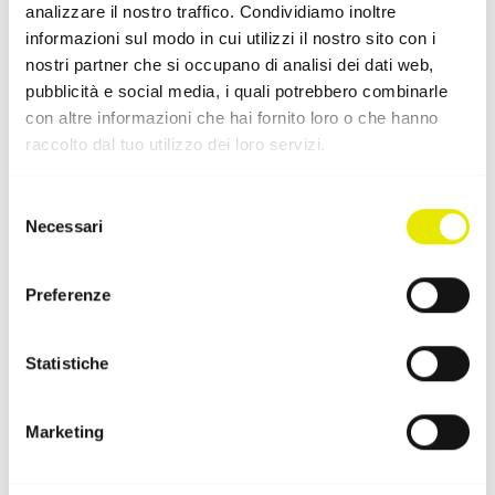
analizzare il nostro traffico. Condividiamo inoltre
Complementi adatti a questo
informazioni sul modo in cui utilizzi il nostro sito con i
accessorio
nostri partner che si occupano di analisi dei dati web,
pubblicità e social media, i quali potrebbero combinarle
con altre informazioni che hai fornito loro o che hanno
raccolto dal tuo utilizzo dei loro servizi.
Selezione
Necessari
del
consenso
Preferenze
Statistiche
Marketing
Cabina interna/divisore
Cabina, ripostiglio o sala trattamenti schermata: