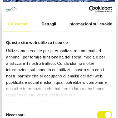
Consenso
Dettagli
Informazioni sui cookie
Chiusura completa con il sistema a
Questo sito web utilizza i cookie
guaina elastica Pro-Tent
Utilizziamo i cookie per personalizzare contenuti ed
Le pareti laterali si inseriscono direttamente nella
annunci, per fornire funzionalità dei social media e per
canalatura del piede del gazebo, garantendo una
analizzare il nostro traffico. Condividiamo inoltre
chiusura totale e opaca. Addio fessure: il risultato è
informazioni sul modo in cui utilizzi il nostro sito con i
una perfetta vestibilità, grande stabilità al vento e un
nostri partner che si occupano di analisi dei dati web,
look professionale senza strisce di velcro.
pubblicità e social media, i quali potrebbero combinarle
con altre informazioni che hai fornito loro o che hanno
raccolto dal tuo utilizzo dei loro servizi.
Selezione
Necessari
del