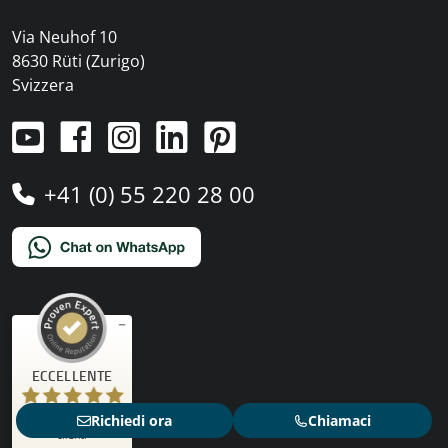
Via Neuhof 10
8630 Rüti (Zurigo)
Svizzera
+41 (0) 55 220 28 00
Recensioni ed esperienze dei clienti per
ECCELLENTE
)
profili
4
(
PRO-TENT AG
ECCELLENTE
492
Recensioni dei
Richiedi ora
Chiamaci
%
100
clienti
Consigliato da