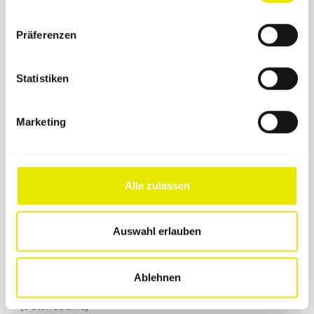
Einzigartige Ausstattungsdetails. Optional mit
Präferenzen
Innenkabine, auch als Indoor-Messesystem nutzbar.
Statistiken
Stabilität
1,5 × 1,5 m
Detail
Marketing
(4 Standbeine)
2 × 2 m
Detail
(4 Standbeine)
3 × 1,5 m
Alle zulassen
Detail
(4 Standbeine)
3 × 2 m
Detail
Auswahl erlauben
(4 Standbeine)
3 × 3 m
Detail
(4 Standbeine)
Ablehnen
4 × 2 m
Detail
(6 Standbeine)