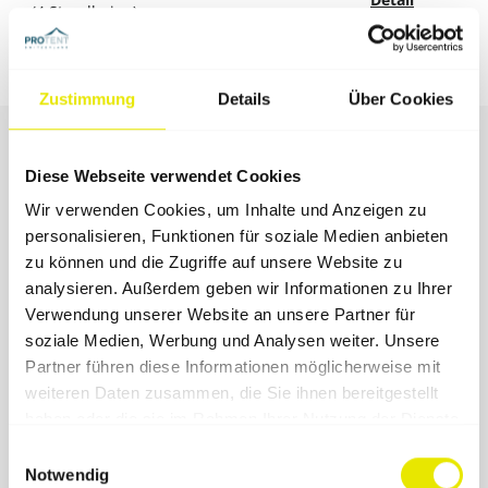
(4 Standbeine)
6 × 3 m
Detail
(6 Standbeine)
Zustimmung
Details
Über Cookies
Diese Webseite verwendet Cookies
Wir verwenden Cookies, um Inhalte und Anzeigen zu
personalisieren, Funktionen für soziale Medien anbieten
zu können und die Zugriffe auf unsere Website zu
analysieren. Außerdem geben wir Informationen zu Ihrer
Verwendung unserer Website an unsere Partner für
soziale Medien, Werbung und Analysen weiter. Unsere
Partner führen diese Informationen möglicherweise mit
weiteren Daten zusammen, die Sie ihnen bereitgestellt
haben oder die sie im Rahmen Ihrer Nutzung der Dienste
Pro-Tent
gesammelt haben.
Einwilligungsauswahl
Notwendig
MODUL 4000