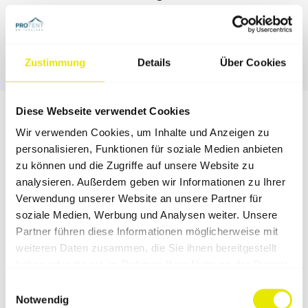
Verfügung.
Jetzt Faltzelt konfigurieren
Zustimmung
Details
Über Cookies
Diese Webseite verwendet Cookies
Das sagen unsere Kunden
Wir verwenden Cookies, um Inhalte und Anzeigen zu
personalisieren, Funktionen für soziale Medien anbieten
zu können und die Zugriffe auf unsere Website zu
Pro‑Tent bietet einen Service, welchen man sich bei
analysieren. Außerdem geben wir Informationen zu Ihrer
einer Premium-Marke vorstellt. Das Produkt ist
Verwendung unserer Website an unsere Partner für
erstklassig und einzigartig am Markt. Genial, weiter so!
soziale Medien, Werbung und Analysen weiter. Unsere
Roland Frasch, HFour Racing Team
Partner führen diese Informationen möglicherweise mit
weiteren Daten zusammen, die Sie ihnen bereitgestellt
Ein sehr gut durchdachtes und innovativ ausgerichtetes
haben oder die sie im Rahmen Ihrer Nutzung der Dienste
Zeltsystem, in hervorragender Qualität. Wir setzen das
gesammelt haben.
Einwilligungsauswahl
Material aus Überzeugung gerne in unserem
Notwendig