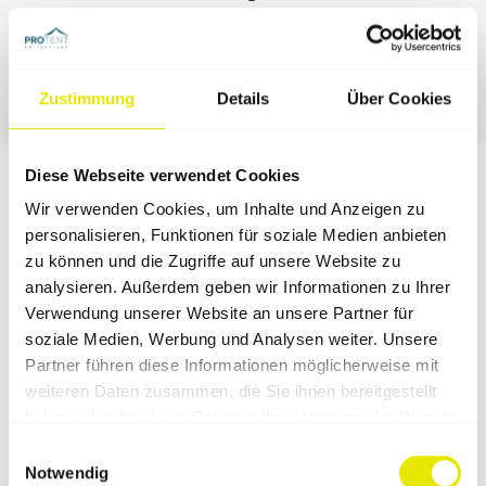
Verfügung.
Jetzt Faltzelt konfigurieren
Zustimmung
Details
Über Cookies
Diese Webseite verwendet Cookies
Das sagen unsere Kunden
Wir verwenden Cookies, um Inhalte und Anzeigen zu
personalisieren, Funktionen für soziale Medien anbieten
zu können und die Zugriffe auf unsere Website zu
Pro‑Tent bietet einen Service, welchen man sich bei
analysieren. Außerdem geben wir Informationen zu Ihrer
einer Premium-Marke vorstellt. Das Produkt ist
Verwendung unserer Website an unsere Partner für
erstklassig und einzigartig am Markt. Genial, weiter so!
soziale Medien, Werbung und Analysen weiter. Unsere
Roland Frasch, HFour Racing Team
Partner führen diese Informationen möglicherweise mit
weiteren Daten zusammen, die Sie ihnen bereitgestellt
Ein sehr gut durchdachtes und innovativ ausgerichtetes
haben oder die sie im Rahmen Ihrer Nutzung der Dienste
Zeltsystem, in hervorragender Qualität. Wir setzen das
gesammelt haben.
Einwilligungsauswahl
Material aus Überzeugung gerne in unserem
Notwendig