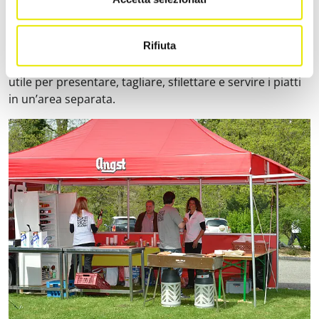
Qui è possibile utilizzare anche un
barbecue a
carbonella o a gas
per dare un tocco speciale al vostro
catering.
Rifiuta
In entrambi i casi, un
gazebo pieghevole
, ad esempio, è
utile per presentare, tagliare, sfilettare e servire i piatti
in un’area separata.