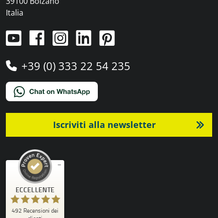
39100 Bolzano
Italia
+39 (0) 333 22 54 235
Iscriviti alla newsletter
Recensioni ed esperienze dei clienti per
ECCELLENTE
)
profili
4
(
PRO-TENT AG
ECCELLENTE
492
Recensioni dei
%
100