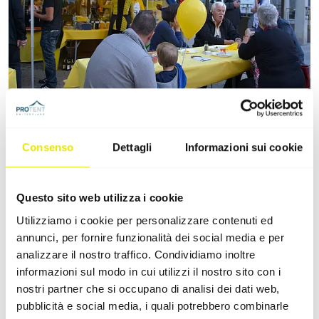
Il servizio completo: quando il catering
Consenso
Dettagli
Informazioni sui cookie
porta le stoviglie
A seconda dell'occasione e del luogo, è prassi comune
che il caterer porti anche le stoviglie. Per molti servizi
Questo sito web utilizza i cookie
per feste, questa è anche un'opportunità per
Utilizziamo i cookie per personalizzare contenuti ed
guadagnare denaro extra.
annunci, per fornire funzionalità dei social media e per
analizzare il nostro traffico. Condividiamo inoltre
Se si tratta di un accordo di questo tipo, bisogna
informazioni sul modo in cui utilizzi il nostro sito con i
ovviamente ricordarsi di preparare le stoviglie
nostri partner che si occupano di analisi dei dati web,
adeguate, come
piatti
(per antipasto, piatto principale
pubblicità e social media, i quali potrebbero combinarle
e dessert),
posate
(per tutte le portate) e
tovaglioli
.