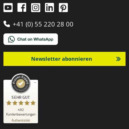
+41 (0) 55 220 28 00
Newsletter abonnieren
Kundenbewertungen und Erfahrungen zu
SEHR GUT
)
Profile
4
(
PRO-TENT AG
SEHR GUT
492
%
100
Kundenbewertungen
Empfehlungen auf
Authentizität
ProvenExpert.com
5,00
/
4,92