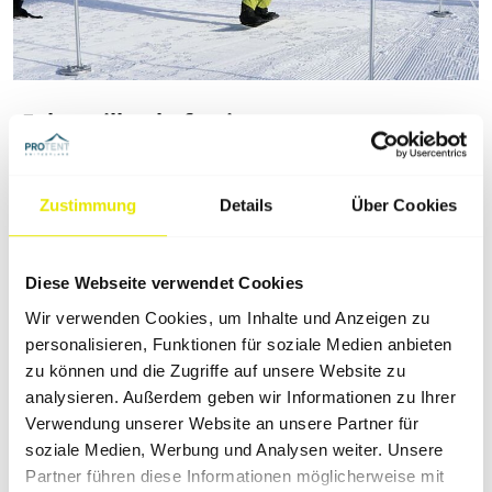
Faltpavillon befestigen
Nur wenn Du Deinen Faltpavillon richtig befestigst,
kannst Du vollständig von der besonderen Robustheit
Zustimmung
Details
Über Cookies
der Pro-Tent Faltzelte profitieren. Dabei spielt die
korrekte Abspannung ebenso eine Rolle wie
zusätzliche Sicherungsmassnahmen, mit denen Du
Diese Webseite verwendet Cookies
die notwendige Standfestigkeit bei Wind
gewährleistest. Wir erklären Dir, worauf es bei der
Wir verwenden Cookies, um Inhalte und Anzeigen zu
Befestigung…
personalisieren, Funktionen für soziale Medien anbieten
zu können und die Zugriffe auf unsere Website zu
analysieren. Außerdem geben wir Informationen zu Ihrer
Verwendung unserer Website an unsere Partner für
soziale Medien, Werbung und Analysen weiter. Unsere
Partner führen diese Informationen möglicherweise mit